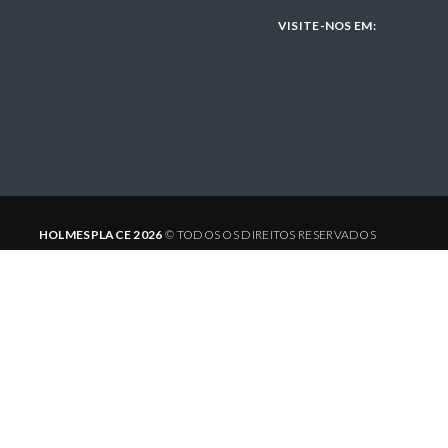
VISITE-NOS EM:
L
O
C
K
HOLMESPLACE 2026
© TODOS OS DIREITOS RESERVADOS