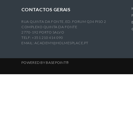
CONTACTOS GERAIS
RUA QUINTA DA FONTE, ED. FORUM Q34 PISO 2
COMPLEXO QUINTA DA FONTE
2770-192 PORTO SALVO
TELF: +351 210 414 090
EMAIL:
ACADEMY@HOLMESPLACE.PT
POWERED BY
BASEPOINT®