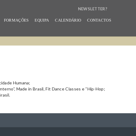
NEWSLETTER?
N
FORMAÇÕES
EQUIPA
CALENDÁRIO
CONTACTOS
E
W
S
L
E
icidade Humana;
T
terno”, Made in Brasil, Fit Dance Classes e “Hip-Hop;
rasil.
T
E
R
B