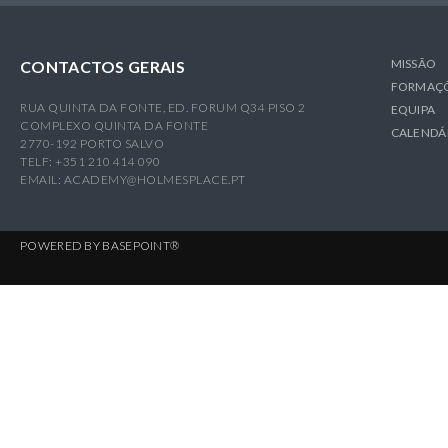
MISSÃO
CONTACTOS GERAIS
FORMAÇ
RUA QUINTA DA FONTE, ED. FORUM Q34 PISO 2
EQUIPA
COMPLEXO QUINTA DA FONTE
CALENDÁ
2770-192 PORTO SALVO
TELF: +351 210 414 090
EMAIL:
ACADEMY@HOLMESPLACE.PT
POWERED BY
BASEPOINT®