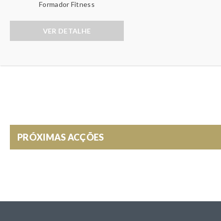
E
Formador Fitness
S
T
W
A
VER DETALHE
B
R
)
A
P
P
E
PRÓXIMAS ACÇÕES
R