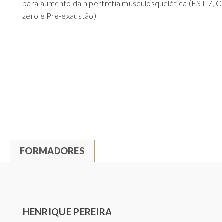
para aumento da hipertrofia musculosquelética (FST-7, Cl
zero e Pré-exaustão)
FORMADORES
(
A
T
C
T
A
I
B
HENRIQUE PEREIRA
V