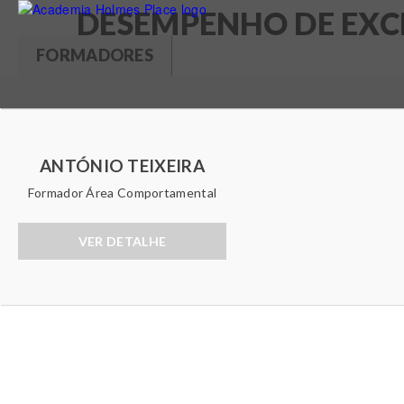
Skip
DESEMPENHO DE EXC
to
FORMADORES
(
main
A
conte
T
C
T
A
I
B
ANTÓNIO TEIXEIRA
V
E
Formador Área Comportamental
S
T
W
A
VER DETALHE
B
R
)
A
P
P