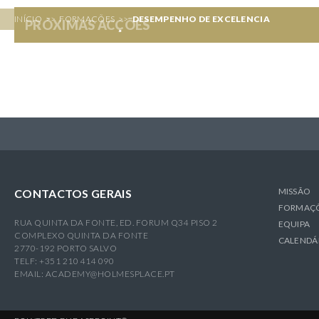
E
INÍCIO
>>
FORMAÇÕES
>>
DESEMPENHO DE EXCELENCIA
PRÓXIMAS ACÇÕES
R
MISSÃO
CONTACTOS GERAIS
FORMAÇ
RUA QUINTA DA FONTE, ED. FORUM Q34 PISO 2
EQUIPA
COMPLEXO QUINTA DA FONTE
CALENDÁ
2770-192 PORTO SALVO
TELF: +351 210 414 090
EMAIL:
ACADEMY@HOLMESPLACE.PT