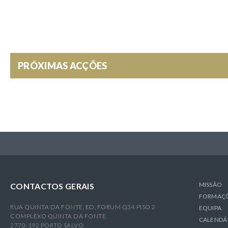
P
E
R
PRÓXIMAS ACÇÕES
MISSÃO
CONTACTOS GERAIS
FORMAÇ
RUA QUINTA DA FONTE, ED. FORUM Q34 PISO 2
EQUIPA
COMPLEXO QUINTA DA FONTE
CALENDÁ
2770-192 PORTO SALVO