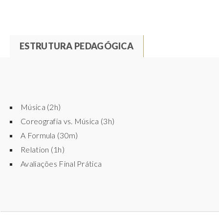
ESTRUTURA PEDAGÓGICA
(
A
T
C
T
A
I
B
V
Música (2h)
E
Coreografia vs. Música (3h)
S
T
A Formula (30m)
W
A
Relation (1h)
B
R
Avaliações Final Prática
)
A
P