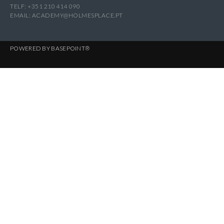
TELF: +351 210 414 090
EMAIL:
ACADEMY@HOLMESPLACE.PT
POWERED BY
BASEPOINT®