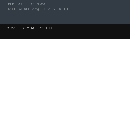
TELF: +351 210 414 090
EMAIL:
ACADEMY@HOLMESPLACE.PT
POWERED BY
BASEPOINT®