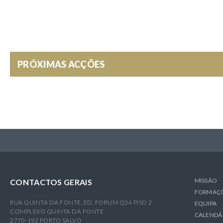
PRÓXIMAS ACÇÕES
MISSÃO
CONTACTOS GERAIS
FORMAÇ
RUA QUINTA DA FONTE, ED. FORUM Q34 PISO 2
EQUIPA
COMPLEXO QUINTA DA FONTE
CALENDÁ
2770-192 PORTO SALVO