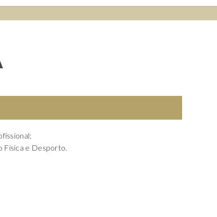
L
O
C
A
K
fissional;
 Física e Desporto.