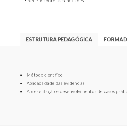
Refletir sobre as conclusões.
ESTRUTURA PEDAGÓGICA
(
FORMAD
S
T
E
P
A
A
B
R
Método científico
A
Aplicabilidade das evidências
S
D
Apresentação e desenvolvimentos de casos práti
W
O
R
R
A
T
A
I