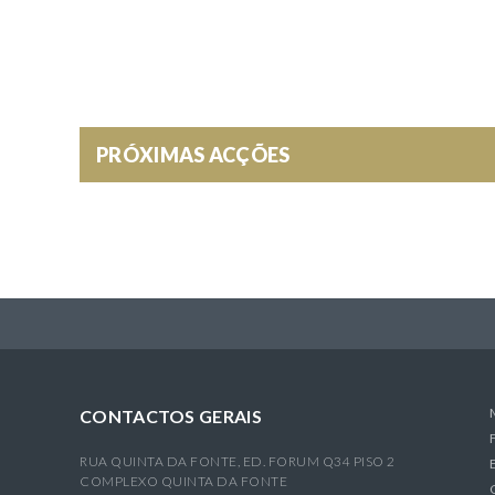
P
V
O
P
)
E
R
PRÓXIMAS ACÇÕES
CONTACTOS GERAIS
RUA QUINTA DA FONTE, ED. FORUM Q34 PISO 2
COMPLEXO QUINTA DA FONTE