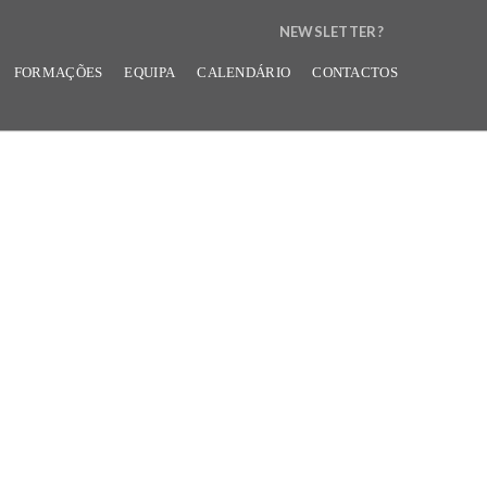
NEWSLETTER?
N
FORMAÇÕES
EQUIPA
CALENDÁRIO
CONTACTOS
E
W
S
L
E
T
T
E
R
B