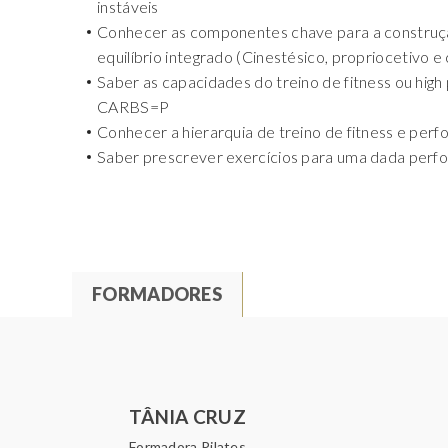
instáveis
Conhecer as componentes chave para a construç
equilíbrio integrado (Cinestésico, propriocetivo 
Saber as capacidades do treino de fitness ou high
CARBS=P
Conhecer a hierarquia de treino de fitness e per
Saber prescrever exercícios para uma dada perfo
FORMADORES
(
S
T
E
P
A
A
B
TÂNIA CRUZ
R
A
Formadora Pilates