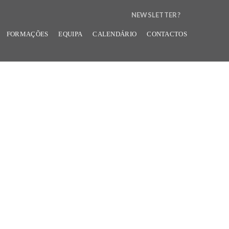
NEWSLETTER?
N
FORMAÇÕES
EQUIPA
CALENDÁRIO
CONTACTOS
E
W
S
L
E
T
T
E
R
B