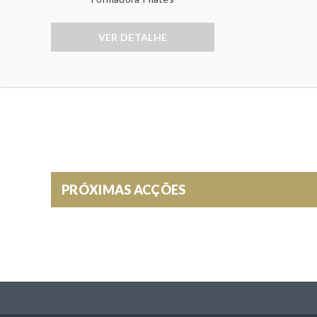
S
D
W
O
VER DETALHE
R
R
A
T
A
I
P
V
O
P
)
E
PRÓXIMAS ACÇÕES
R