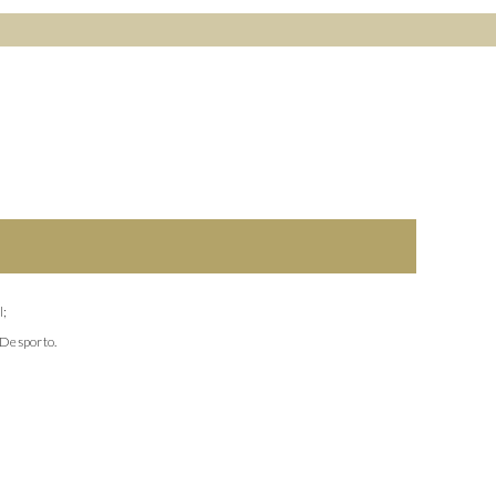
L
O
C
K
l;
 Desporto.