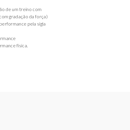
ão de um treino com
e com gradação da força)
 performance pela sigla
formance
rmance física.