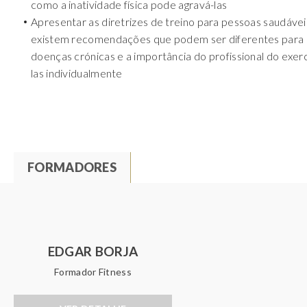
como a inatividade física pode agravá-las
Apresentar as diretrizes de treino para pessoas saudáve
existem recomendações que podem ser diferentes para
doenças crónicas e a importância do profissional do exe
las individualmente
FORMADORES
(
S
T
E
P
A
A
B
EDGAR BORJA
R
A
Formador Fitness
S
D
W
O