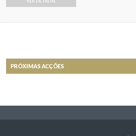
VER DETALHE
R
R
A
T
A
I
P
V
O
P
)
E
PRÓXIMAS ACÇÕES
R