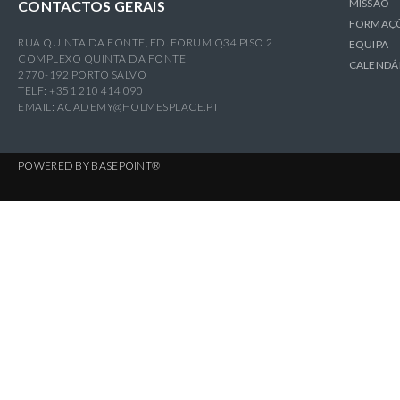
MISSÃO
CONTACTOS GERAIS
FORMAÇ
RUA QUINTA DA FONTE, ED. FORUM Q34 PISO 2
EQUIPA
COMPLEXO QUINTA DA FONTE
CALENDÁ
2770-192 PORTO SALVO
TELF: +351 210 414 090
EMAIL:
ACADEMY@HOLMESPLACE.PT
POWERED BY
BASEPOINT®