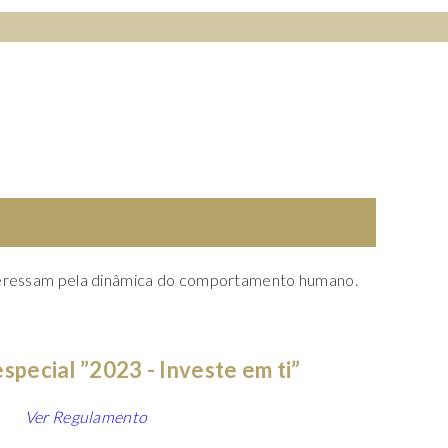
L
O
C
K
teressam pela dinâmica do comportamento humano.
pecial ”2023 - Investe em ti”
Ver Regulamento