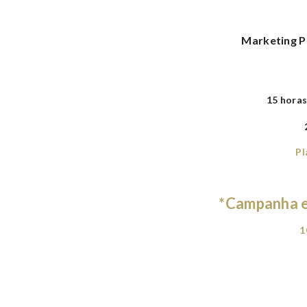
Marketing P
15 horas
2
Pl
*Campanha es
1