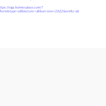
ttps://siga.holmesplace.com/?
form&type=all&lecture=all&version=2622&entity=pt