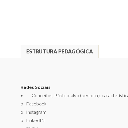
ESTRUTURA PEDAGÓGICA
(
S
T
E
P
A
A
B
R
Redes Sociais
A
• Conceitos, Público-alvo (persona), característica
S
D
o Facebook
W
O
o Instagram
R
R
o LinkedIN
A