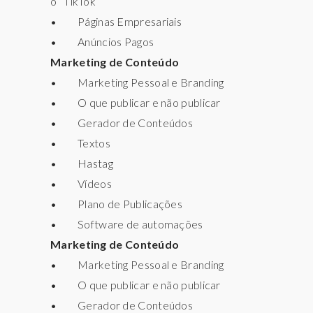
o TikTok
T
A
• Páginas Empresariais
I
P
V
• Anúncios Pagos
O
Marketing de Conteúdo
P
)
• Marketing Pessoal e Branding
E
• O que publicar e não publicar
R
• Gerador de Conteúdos
• Textos
• Hastag
• Vídeos
• Plano de Publicações
• Software de automações
Marketing de Conteúdo
• Marketing Pessoal e Branding
• O que publicar e não publicar
• Gerador de Conteúdos