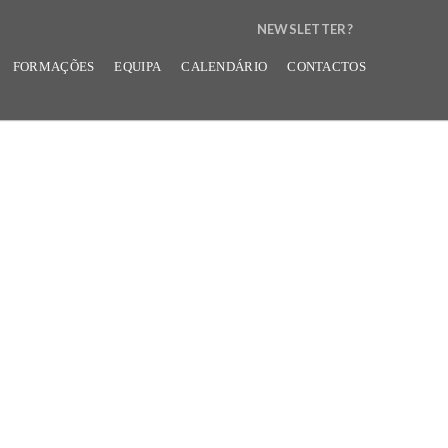
NEWSLETTER?
N
FORMAÇÕES
EQUIPA
CALENDÁRIO
CONTACTOS
E
W
S
L
E
T
T
E
R
B