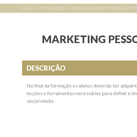
INÍCIO
>>
FORMAÇÕES
>>
DESENVOLVIMENTO PESSOAL E PRO
MARKETING PESS
DESCRIÇÃO
No final da formação os alunos deverão ter adquir
noções e ferramentas necessários para definir e i
social media