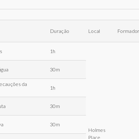
Duração
Local
Formado
s
1h
água
30m
Precauções da
1h
uta
30m
va
30m
Holmes
Place