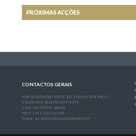
PRÓXIMAS ACÇÕES
CONTACTOS GERAIS
RUA QUINTA DA FONTE, ED. FORUM Q34 PISO 2
COMPLEXO QUINTA DA FONTE
2770-192 PORTO SALVO
TELF: +351 210 414 090
EMAIL:
ACADEMY@HOLMESPLACE.PT