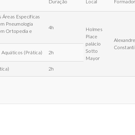
Duração
Local
Formado
s Áreas Específicas
a em Pneumologia
4h
Holmes
 em Ortopedia e
Place
Alexandr
palácio
Constant
Sotto
Aquáticos (Prática)
2h
Mayor
tica)
2h