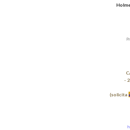
Holme
P
C
- 
(solicita 
h