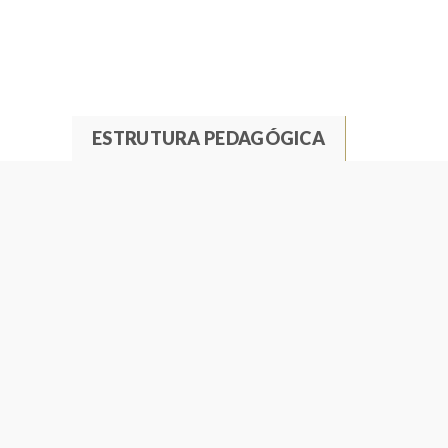
ESTRUTURA PEDAGÓGICA
(
A
T
C
T
A
I
B
V
E
S
T
W
A
B
R
)
A