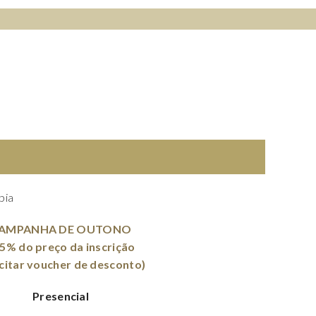
L
O
C
K
pia
AMPANHA DE OUTONO
25% do preço da inscrição
icitar voucher de desconto)
Presencial