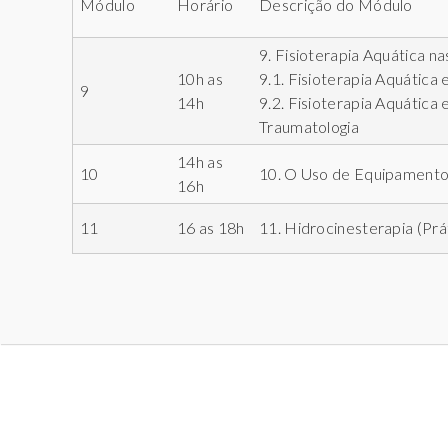
Módulo
Horário
Descrição do Módulo
9. Fisioterapia Aquática na
10h as
9.1. Fisioterapia Aquátic
9
14h
9.2. Fisioterapia Aquática
Traumatologia
14h as
10
10. O Uso de Equipamento 
16h
11
16 as 18h
11. Hidrocinesterapia (Prá