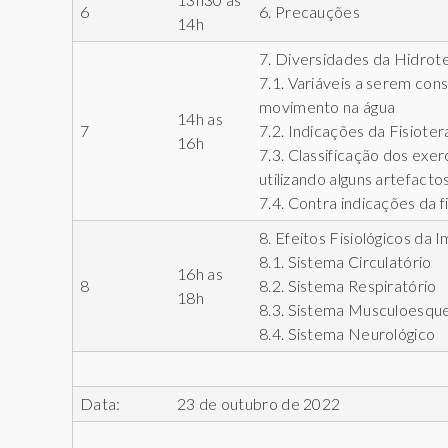
6
6. Precauções
14h
7. Diversidades da Hidrot
7.1. Variáveis a serem con
movimento na água
14h as
7
7.2. Indicações da Fisioter
16h
7.3. Classificação dos exer
utilizando alguns artefacto
7.4. Contra indicações da f
8. Efeitos Fisiológicos da 
8.1. Sistema Circulatório
16h as
8
8.2. Sistema Respiratório
18h
8.3. Sistema Musculoesque
8.4. Sistema Neurológico
Data:
23 de outubro de 2022