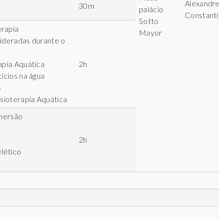
Alexandr
30m
palácio
Constant
Sotto
erapia
Mayor
sideradas durante o
apia Aquática
2h
cícios na água
s
isioterapia Aquática
Imersão
2h
lético