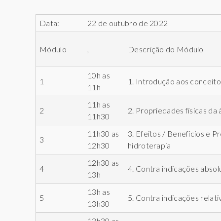
P
Data:
22 de outubro de 2022
P
E
Módulo
,
Descrição do Módulo
R
10h as
1
1. Introdução aos conceito
11h
11h as
2
2. Propriedades físicas da 
11h30
11h30 as
3. Efeitos / Benefícios e 
3
12h30
hidroterapia
12h30 as
4
4. Contra indicações absol
13h
13h as
5
5. Contra indicações relati
13h30
13h30 as