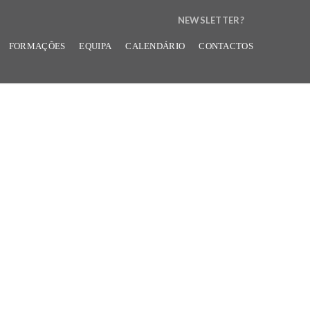
NEWSLETTER?
N
FORMAÇÕES
EQUIPA
CALENDÁRIO
CONTACTOS
E
W
S
L
E
T
T
E
R
B