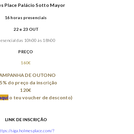
s Place Palácio Sotto Mayor
16 horas presenciais
22 e 23 OUT
resencial das 10h00 às 18h00
PREÇO
160€
AMPANHA DE OUTONO
25% do preço da inscrição

120€
aqui
 o teu voucher de desconto)
LINK DE INSCRIÇÃO
ttps://siga.holmesplace.com/?