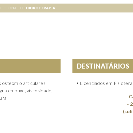
FISSIONAL
>>
HIDROTERAPIA
DESTINATÁRIOS
 osteomio articulares
Licenciados em Fisiotera
água empuxo, viscosidade,
C
tura
- 
(sol