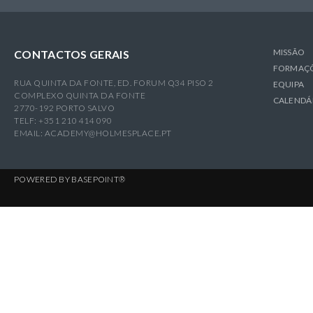
MISSÃO
CONTACTOS GERAIS
FORMAÇ
RUA QUINTA DA FONTE, ED. FORUM Q34 PISO 2
EQUIPA
COMPLEXO QUINTA DA FONTE
CALENDÁ
2770-192 PORTO SALVO
TELF: +351 210 414 090
EMAIL:
ACADEMY@HOLMESPLACE.PT
POWERED BY
BASEPOINT®