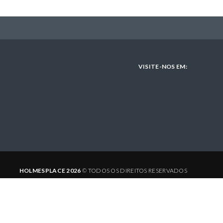
L
O
C
VISITE-NOS EM:
K
HOLMESPLACE 2026
© TODOS OS DIREITOS RESERVADOS