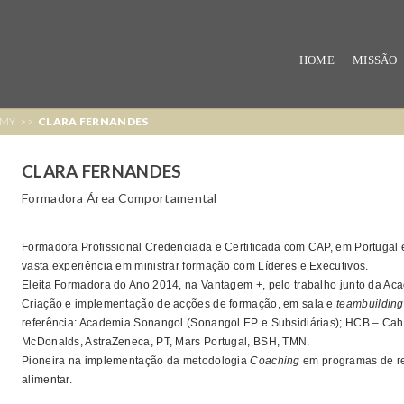
Skip
to
HOME
MISSÃO
main
content
EMY
>>
CLARA FERNANDES
CLARA FERNANDES
Formadora Área Comportamental
Formadora Profissional Credenciada e Certificada com CAP, em Portugal 
vasta experiência em ministrar formação com Líderes e Executivos.
Eleita Formadora do Ano 2014, na Vantagem +, pelo trabalho junto da Ac
Criação e implementação de acções de formação, em sala e
teambuilding
referência: Academia Sonangol (Sonangol EP e Subsidiárias); HCB – Ca
McDonalds, AstraZeneca, PT, Mars Portugal, BSH, TMN.
Pioneira na implementação da metodologia
Coaching
em programas de 
alimentar.