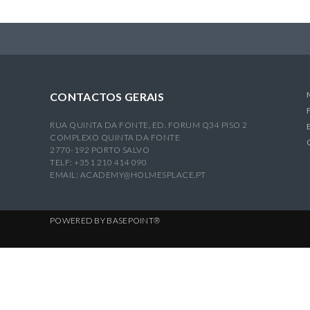
CONTACTOS GERAIS
RUA QUINTA DA FONTE, ED. FORUM Q34 PISO 2
COMPLEXO QUINTA DA FONTE
2770-192 PORTO SALVO
TELF: +351 210 414 090
EMAIL:
ACADEMY@HOLMESPLACE.PT
POWERED BY
BASEPOINT®