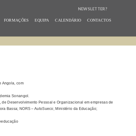
NEWSLETTER?
N
FORMAÇÕES
EQUIPA
CALENDÁRIO
CONTACTOS
E
W
S
L
E
e Angola, com
T
T
ademia Sonangol.
, de Desenvolvimento Pessoal e Organizacional em empresas de
E
hora Bassa; NORS – AutoSueco; Ministério da Educação;
R
reeducação
B